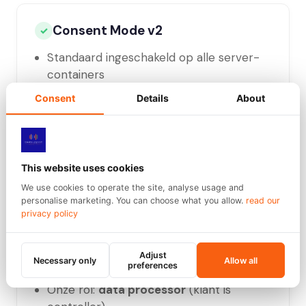
Consent Mode v2
✓
Standaard ingeschakeld op alle server-
containers
Granted / denied-signalen worden juist
Consent
Details
About
doorgegeven naar Google & Meta
Werkt met Cookiebot, Usercentrics,
Iubenda, CookieYes en andere CMP's
This website uses cookies
Klant behoudt volledige controle over
wat wel/niet wordt gestuurd
We use cookies to operate the site, analyse usage and
personalise marketing. You can choose what you allow.
read our
privacy policy
Adjust
AVG / GDPR
Necessary only
Allow all
✓
preferences
Onze rol:
data processor
(klant is