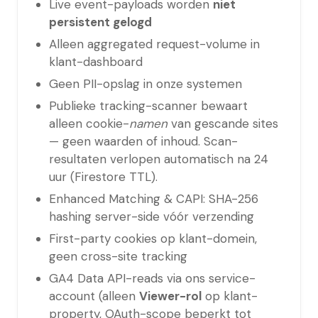
Live event-payloads worden
niet
persistent gelogd
Alleen aggregated request-volume in
klant-dashboard
Geen PII-opslag in onze systemen
Publieke tracking-scanner bewaart
alleen cookie-
namen
van gescande sites
— geen waarden of inhoud. Scan-
resultaten verlopen automatisch na 24
uur (Firestore TTL).
Enhanced Matching & CAPI: SHA-256
hashing server-side vóór verzending
First-party cookies op klant-domein,
geen cross-site tracking
GA4 Data API-reads via ons service-
account (alleen
Viewer-rol
op klant-
property, OAuth-scope beperkt tot