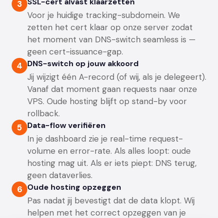
SSL-cert alvast klaarzetten
3
Voor je huidige tracking-subdomein. We
zetten het cert klaar op onze server zodat
het moment van DNS-switch seamless is —
geen cert-issuance-gap.
DNS-switch op jouw akkoord
4
Jij wijzigt één A-record (of wij, als je delegeert).
Vanaf dat moment gaan requests naar onze
VPS. Oude hosting blijft op stand-by voor
rollback.
Data-flow verifiëren
5
In je dashboard zie je real-time request-
volume en error-rate. Als alles loopt: oude
hosting mag uit. Als er iets piept: DNS terug,
geen dataverlies.
Oude hosting opzeggen
6
Pas nadat jij bevestigt dat de data klopt. Wij
helpen met het correct opzeggen van je