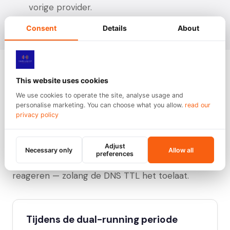
vorige provider.
Consent
Details
About
This website uses cookies
"Geen seconde downtime"
We use cookies to operate the site, analyse usage and
personalise marketing. You can choose what you allow.
read our
privacy policy
— hoe?
De truc: zowel je huidige als onze nieuwe server
Adjust
Necessary only
Allow all
preferences
kunnen tegelijk op hetzelfde tracking-subdomein
reageren — zolang de DNS TTL het toelaat.
Tijdens de dual-running periode